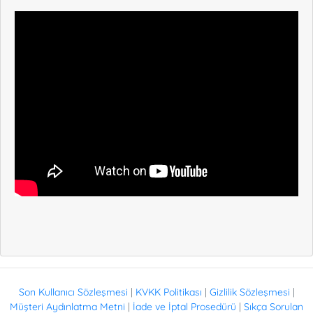
,
Son Kullanıcı Sözleşmesi
|
KVKK Politikası
|
Gizlilik Sözleşmesi
|
Müşteri Aydınlatma Metni
|
İade ve İptal Prosedürü
|
Sıkça Sorulan